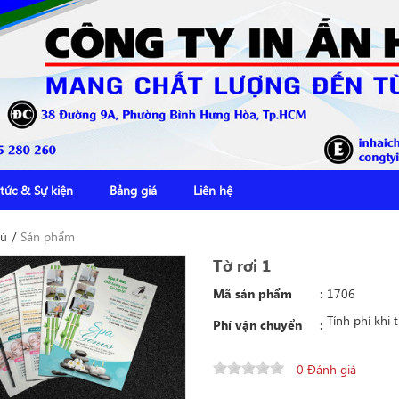
 tức & Sự kiện
Bảng giá
Liên hệ
hủ
/
Sản phẩm
Tờ rơi 1
Mã sản phẩm
:
1706
Tính phí khi 
Phí vận chuyển
:
0 Đánh giá