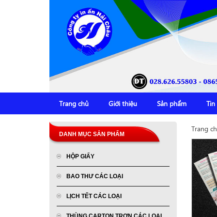
Trang chủ
Giới thiệu
Sản phẩm
Tin
Trang c
DANH MỤC SẢN PHẨM
HỘP GIẤY
BAO THƯ CÁC LOẠI
LỊCH TẾT CÁC LOẠI
THÙNG CARTON TRƠN CÁC LOẠI