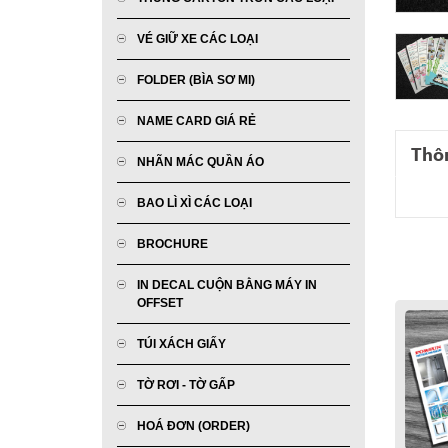
VÉ GIỮ XE CÁC LOẠI
FOLDER (BÌA SƠ MI)
NAME CARD GIÁ RẺ
Thôn
NHÃN MÁC QUẦN ÁO
BAO LÌ XÌ CÁC LOẠI
BROCHURE
IN DECAL CUỘN BẰNG MÁY IN
OFFSET
TÚI XÁCH GIẤY
TỜ RƠI - TỜ GẤP
HOÁ ĐƠN (ORDER)