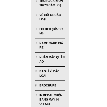
THÙNG CARTON
TRƠN CÁC LOẠI
VÉ GIỮ XE CÁC
LOẠI
FOLDER (BÌA SƠ
MI)
NAME CARD GIÁ
RẺ
NHÃN MÁC QUẦN
ÁO
BAO LÌ XÌ CÁC
LOẠI
BROCHURE
IN DECAL CUỘN
BẰNG MÁY IN
OFFSET