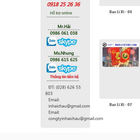
0918 25 26 36
Bao Lì Xì - 04
Hổ trợ online
Mr.Hải
0986 061 038
Ms.Nhung
0986 615 625
Thông tin liên hệ
ĐT: (028) 626 55
803
Email:
Bao Lì Xì - 07
inhaichau@gmail.com
Email:
congtyinhaichau@gmail.com