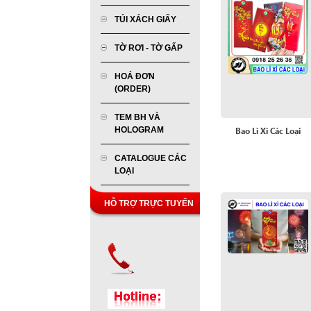
TÚI XÁCH GIẤY
TỜ RƠI - TỜ GẤP
HOÁ ĐƠN
(ORDER)
TEM BH VÀ
HOLOGRAM
Bao Lì Xì Các Loại
CATALOGUE CÁC
LOẠI
HỖ TRỢ TRỰC TUYẾN