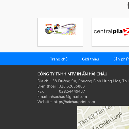
Trang chủ
Giới thiệu
Sản phẩ
CÔNG TY TNHH MTV IN ẤN HẢI CHÂU
Địa chỉ : 38 Đường 9A, Phường Bình Hưng Hòa, Tp
Điện thoại : 028.62655803
Fax: 028.54449437
Email: inhaichau@gmail.com
Website: http://haichauprint.com