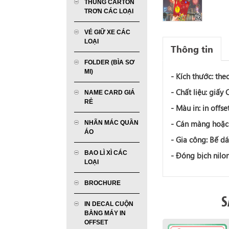
THÙNG CARTON
TRƠN CÁC LOẠI
VÉ GIỮ XE CÁC
LOẠI
Thông tin
FOLDER (BÌA SƠ
MI)
- Kích thước: th
- Chất liệu: giấ
NAME CARD GIÁ
RẺ
- Màu in: in offs
- Cán màng hoặc 
NHÃN MÁC QUẦN
ÁO
- Gia công: Bế d
BAO LÌ XÌ CÁC
- Đóng bịch nilon
LOẠI
BROCHURE
S
IN DECAL CUỘN
BẰNG MÁY IN
OFFSET