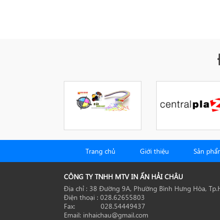
Trang chủ
Giới thiệu
Sản phẩ
CÔNG TY TNHH MTV IN ẤN HẢI CHÂU
Địa chỉ : 38 Đường 9A, Phường Bình Hưng Hòa, Tp
Điện thoại : 028.62655803
Fax: 028.54449437
Email: inhaichau@gmail.com