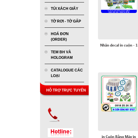
TÚI XÁCH GIẤY
TỜ RƠI - TỜ GẤP
HOÁ ĐƠN
(ORDER)
Nhãn decal in cuộn - 1
TEM BH VÀ
HOLOGRAM
CATALOGUE CÁC
LOẠI
HỖ TRỢ TRỰC TUYẾN
in Cuộn Bằng Máy in