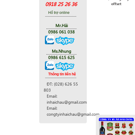
0918 25 26 36
offset
Hổ trợ online
Mr.Hải
0986 061 038
Ms.Nhung
0986 615 625
Thông tin liên hệ
ĐT: (028) 626 55
803
Email:
inhaichau@gmail.com
Email:
congtyinhaichau@gmail.com