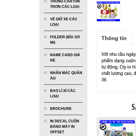
THÙNG CARTON
TRƠN CÁC LOẠI
VÉ GIỮ XE CÁC
LOẠI
Thông tin
FOLDER (BÌA SƠ
MI)
Với nhu cầu ngày
NAME CARD GIÁ
phẩm dạng cuộn 
RẺ
tự động. Cty in H
chất lượng cao, 
NHÃN MÁC QUẦN
ÁO
36
BAO LÌ XÌ CÁC
LOẠI
S
BROCHURE
IN DECAL CUỘN
BẰNG MÁY IN
OFFSET