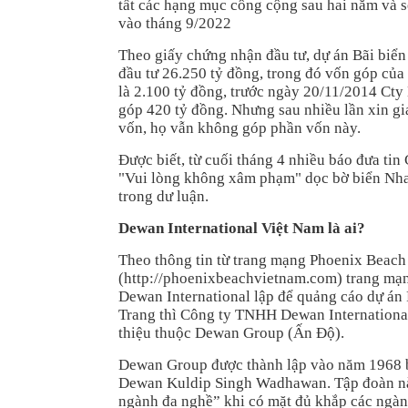
tất các hạng mục công cộng sau hai năm và s
vào tháng 9/2022
Theo giấy chứng nhận đầu tư, dự án Bãi biể
đầu tư 26.250 tỷ đồng, trong đó vốn góp của 
là 2.100 tỷ đồng, trước ngày 20/11/2014 Ct
góp 420 tỷ đồng. Nhưng sau nhiều lần xin gi
vốn, họ vẫn không góp phần vốn này.
Được biết, từ cuối tháng 4 nhiều báo đưa ti
"Vui lòng không xâm phạm" dọc bờ biển Nha
trong dư luận.
Dewan International Việt Nam là ai?
Theo thông tin từ trang mạng Phoenix Beach
(http://phoenixbeachvietnam.com) trang m
Dewan International lập để quảng cáo dự á
Trang thì Công ty TNHH Dewan Internationa
thiệu thuộc Dewan Group (Ấn Độ).
Dewan Group được thành lập vào năm 1968 b
Dewan Kuldip Singh Wadhawan. Tập đoàn này 
ngành đa nghề” khi có mặt đủ khắp các ngàn