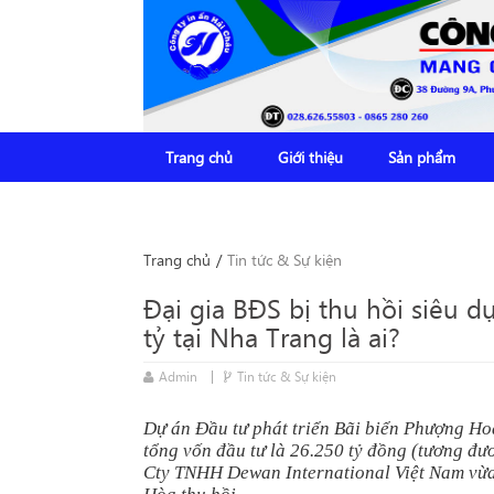
Trang chủ
Giới thiệu
Sản phẩm
Trang chủ
/
Tin tức & Sự kiện
Đại gia BĐS bị thu hồi siêu d
tỷ tại Nha Trang là ai?
Admin
Tin tức & Sự kiện
Dự án Đầu tư phát triển Bãi biển Phượng H
tổng vốn đầu tư là 26.250 tỷ đồng (tương đư
Cty TNHH Dewan International Việt Nam vừ