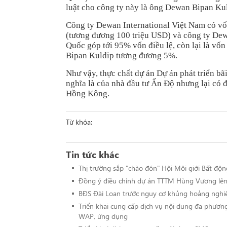
luật cho công ty này là ông Dewan Bipan Kul
Công ty Dewan International Việt Nam có vố
(tương đương 100 triệu USD) và công ty De
Quốc góp tới 95% vốn điều lệ, còn lại là v
Bipan Kuldip tương đương 5%.
Như vậy, thực chất dự án Dự án phát triển bã
nghĩa là của nhà đầu tư Ấn Độ nhưng lại có 
Hồng Kông.
Từ khóa:
Tin tức khác
Thị trường sắp "chào đón" Hội Môi giới Bất độ
Đồng ý điều chỉnh dự án TTTM Hùng Vương lên
BĐS Đài Loan trước nguy cơ khủng hoảng nghi
Triển khai cung cấp dịch vụ nội dung đa phươn
WAP, ứng dụng