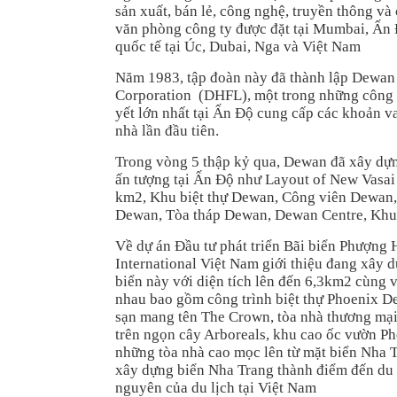
sản xuất, bán lẻ, công nghệ, truyền thông và
văn phòng công ty được đặt tại Mumbai, Ấn
quốc tế tại Úc, Dubai, Nga và Việt Nam
Năm 1983, tập đoàn này đã thành lập Dewan
Corporation (DHFL), một trong những công t
yết lớn nhất tại Ấn Độ cung cấp các khoản 
nhà lần đầu tiên.
Trong vòng 5 thập kỷ qua, Dewan đã xây dựn
ấn tượng tại Ấn Độ như Layout of New Vasai
km2, Khu biệt thự Dewan, Công viên Dewan,
Dewan, Tòa tháp Dewan, Dewan Centre, Kh
Về dự án Đầu tư phát triển Bãi biển Phượng
International Việt Nam giới thiệu đang xây d
biển này với diện tích lên đến 6,3km2 cùng
nhau bao gồm công trình biệt thự Phoenix D
sạn mang tên The Crown, tòa nhà thương mại 
trên ngọn cây Arboreals, khu cao ốc vườn Pho
những tòa nhà cao mọc lên từ mặt biển Nha T
xây dựng biển Nha Trang thành điểm đến du l
nguyên của du lịch tại Việt Nam