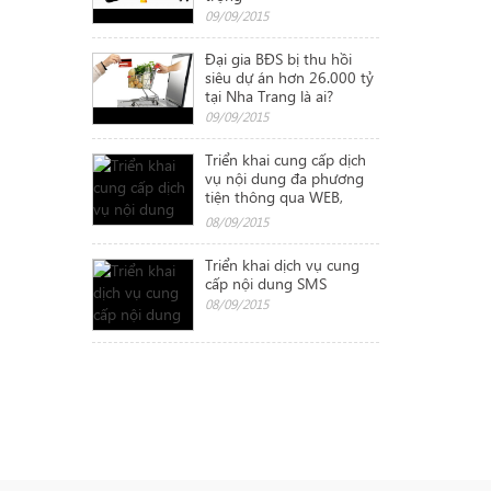
09/09/2015
Đại gia BĐS bị thu hồi
siêu dự án hơn 26.000 tỷ
tại Nha Trang là ai?
09/09/2015
Triển khai cung cấp dịch
vụ nội dung đa phương
tiện thông qua WEB,
WAP, ứng dụng
08/09/2015
Triển khai dịch vụ cung
cấp nội dung SMS
08/09/2015