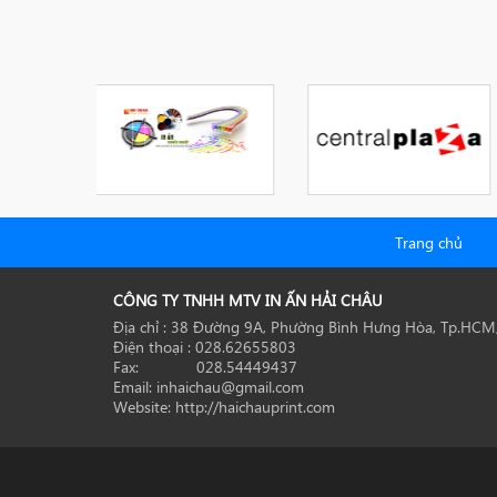
Trang chủ
CÔNG TY TNHH MTV IN ẤN HẢI CHÂU
Địa chỉ : 38 Đường 9A, Phường Bình Hưng Hòa, Tp.HCM
Điện thoại : 028.62655803
Fax: 028.54449437
Email: inhaichau@gmail.com
Website: http://haichauprint.com