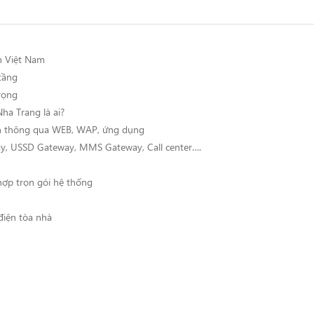
n Việt Nam
tầng
rọng
Nha Trang là ai?
iện thông qua WEB, WAP, ứng dụng
y, USSD Gateway, MMS Gateway, Call center….
hợp trọn gói hệ thống
điện tòa nhà