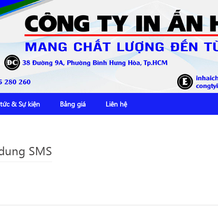
 tức & Sự kiện
Bảng giá
Liên hệ
i dung SMS