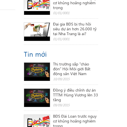
cơ khủng hoảng nghiêm
trọng
01/01/0001
Đại gia BĐS bị thu hồi
siêu dự án hơn 26.000 tỷ
tại Nha Trang là ai?
01/01/0001
Tin mới
Thị trường sắp "chào
đón" Hội Môi giới Bất
động sản Việt Nam
10/09/2015
Đồng ý điều chỉnh dự án
TTTM Hùng Vương lên 33
tầng
09/09/2015
BĐS Đài Loan trước nguy
cơ khủng hoảng nghiêm
trọng