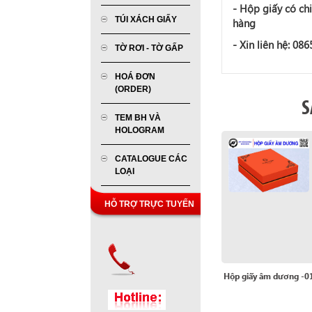
-
Hộp giấy
có chi
TÚI XÁCH GIẤY
hàng
- Xin liên hệ: 08
TỜ RƠI - TỜ GẤP
HOÁ ĐƠN
(ORDER)
S
TEM BH VÀ
HOLOGRAM
CATALOGUE CÁC
LOẠI
HỖ TRỢ TRỰC TUYẾN
Hộp giấy âm dương -0