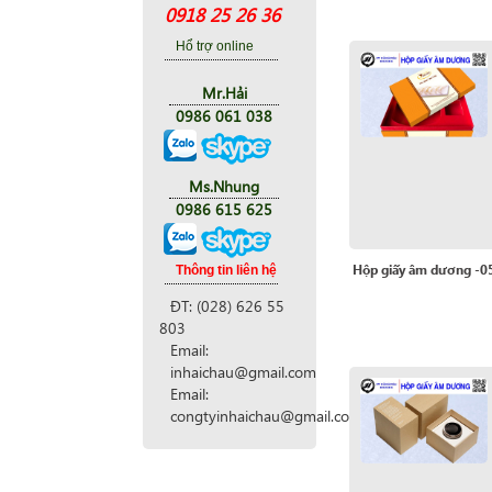
0918 25 26 36
Hổ trợ online
Mr.Hải
0986 061 038
Ms.Nhung
0986 615 625
Hộp giấy âm dương -0
Thông tin liên hệ
ĐT: (028) 626 55
803
Email:
inhaichau@gmail.com
Email:
congtyinhaichau@gmail.com