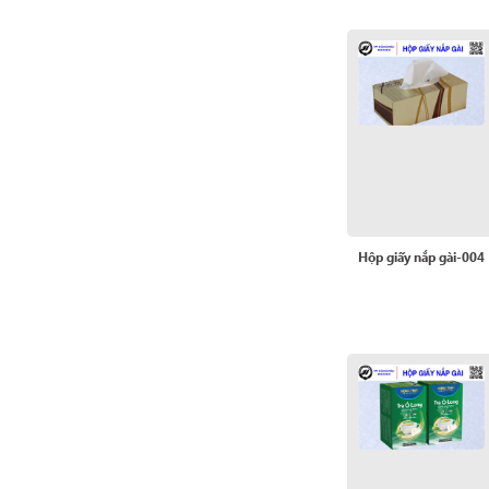
Hộp giấy nắp gài-004