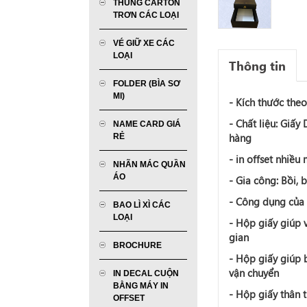
THÙNG CARTON
TRƠN CÁC LOẠI
VÉ GIỮ XE CÁC
LOẠI
Thông tin
FOLDER (BÌA SƠ
MI)
- Kích thước the
- Chất liệu: Giấy
NAME CARD GIÁ
hàng
RẺ
- in offset nhiều
NHÃN MÁC QUẦN
ÁO
- Gia công: Bồi,
- Công dụng của 
BAO LÌ XÌ CÁC
LOẠI
- Hộp giấy giúp 
gian
BROCHURE
-
Hộp giấy
giúp b
vận chuyển
IN DECAL CUỘN
BẰNG MÁY IN
-
Hộp giấy
thân t
OFFSET