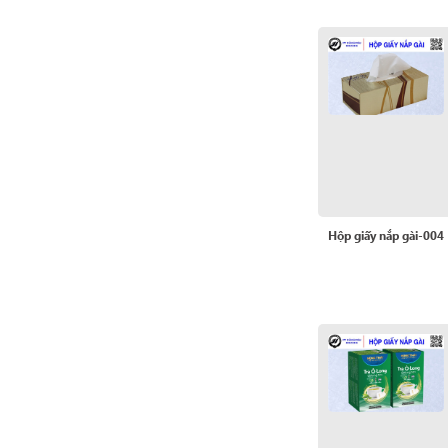
Hộp giấy nắp gài-004