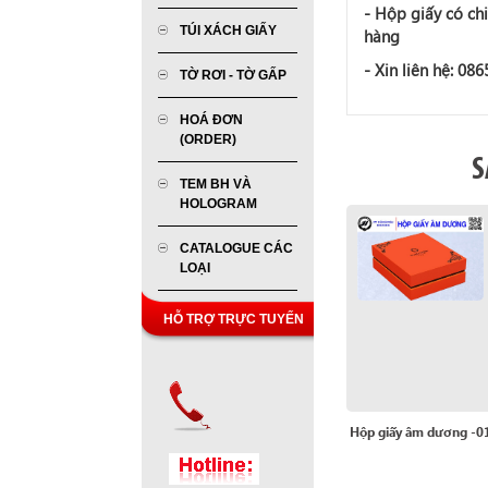
-
Hộp giấy
có chi
TÚI XÁCH GIẤY
hàng
- Xin liên hệ: 08
TỜ RƠI - TỜ GẤP
HOÁ ĐƠN
(ORDER)
S
TEM BH VÀ
HOLOGRAM
CATALOGUE CÁC
LOẠI
HỖ TRỢ TRỰC TUYẾN
Hộp giấy âm dương -0