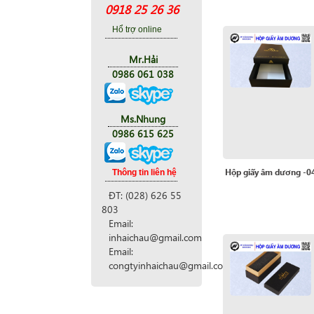
0918 25 26 36
Hổ trợ online
Mr.Hải
0986 061 038
Ms.Nhung
0986 615 625
Hộp giấy âm dương -0
Thông tin liên hệ
ĐT: (028) 626 55
803
Email:
inhaichau@gmail.com
Email:
congtyinhaichau@gmail.com