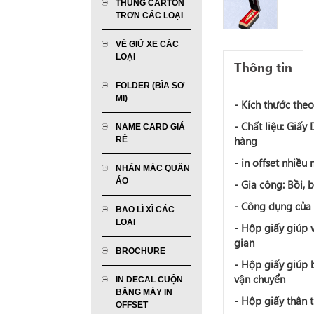
THÙNG CARTON
TRƠN CÁC LOẠI
VÉ GIỮ XE CÁC
LOẠI
Thông tin
FOLDER (BÌA SƠ
MI)
- Kích thước the
- Chất liệu: Giấy
NAME CARD GIÁ
hàng
RẺ
- in offset nhiều
NHÃN MÁC QUẦN
ÁO
- Gia công: Bồi,
- Công dụng của 
BAO LÌ XÌ CÁC
LOẠI
- Hộp giấy giúp 
gian
BROCHURE
-
Hộp giấy
giúp b
vận chuyển
IN DECAL CUỘN
BẰNG MÁY IN
-
Hộp giấy
thân t
OFFSET