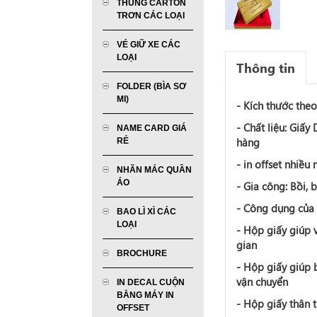
THÙNG CARTON
TRƠN CÁC LOẠI
VÉ GIỮ XE CÁC
LOẠI
Thông tin
FOLDER (BÌA SƠ
MI)
- Kích thước the
- Chất liệu: Giấy
NAME CARD GIÁ
hàng
RẺ
- in offset nhiều
NHÃN MÁC QUẦN
ÁO
- Gia công: Bồi,
- Công dụng của 
BAO LÌ XÌ CÁC
LOẠI
- Hộp giấy giúp 
gian
BROCHURE
-
Hộp giấy
giúp b
vận chuyển
IN DECAL CUỘN
BẰNG MÁY IN
-
Hộp giấy
thân t
OFFSET