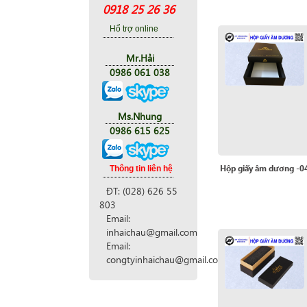
0918 25 26 36
Hổ trợ online
Mr.Hải
0986 061 038
Ms.Nhung
0986 615 625
Hộp giấy âm dương -0
Thông tin liên hệ
ĐT: (028) 626 55
803
Email:
inhaichau@gmail.com
Email:
congtyinhaichau@gmail.com