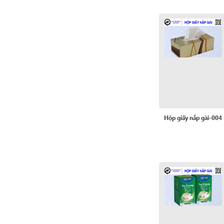
Hộp giấy nắp gài-004